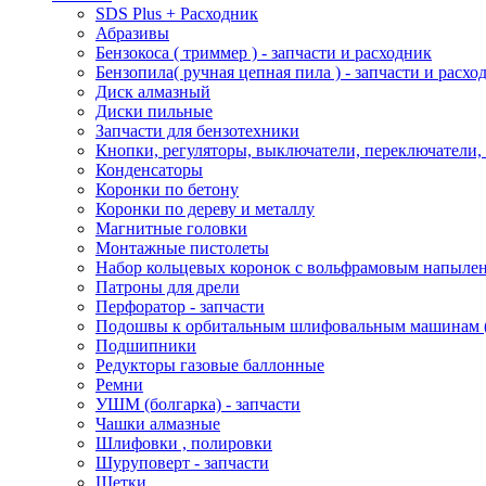
SDS Plus + Расходник
Абразивы
Бензокоса ( триммер ) - запчасти и расходник
Бензопила( ручная цепная пила ) - запчасти и расхо
Диск алмазный
Диски пильные
Запчасти для бензотехники
Кнопки, регуляторы, выключатели, переключатели,
Конденсаторы
Коронки по бетону
Коронки по дереву и металлу
Магнитные головки
Монтажные пистолеты
Набор кольцевых коронок с вольфрамовым напыле
Патроны для дрели
Перфоратор - запчасти
Подошвы к орбитальным шлифовальным машинам
Подшипники
Редукторы газовые баллонные
Ремни
УШМ (болгарка) - запчасти
Чашки алмазные
Шлифовки , полировки
Шуруповерт - запчасти
Щетки