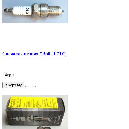
Свеча зажигания "Boil" F7TC
..
24грн
В корзину