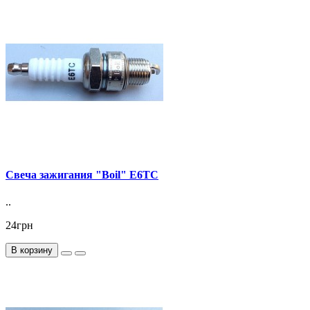
Свеча зажигания "Boil" E6TC
..
24грн
В корзину