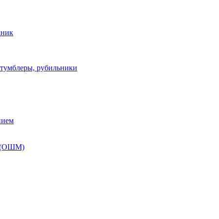
дник
 тумблеры, рубильники
нием
 (ОШМ)