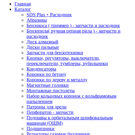
Главная
Каталог
SDS Plus + Расходник
Абразивы
Бензокоса ( триммер ) - запчасти и расходник
Бензопила( ручная цепная пила ) - запчасти и
расходник
Диск алмазный
Диски пильные
Запчасти для бензотехники
Кнопки, регуляторы, выключатели,
переключатели, тумблеры, рубильники
Конденсаторы
Коронки по бетону
Коронки по дереву и металлу
Магнитные головки
Монтажные пистолеты
Набор кольцевых коронок с вольфрамовым
напылением
Патроны для дрели
Перфоратор - запчасти
Подошвы к орбитальным шлифовальным
машинам (ОШМ)
Подшипники
Редукторы газовые баллонные