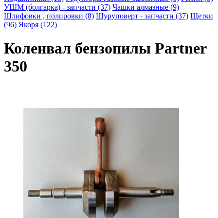
УШМ (болгарка) - запчасти (37)
Чашки алмазные (9)
Шлифовки , полировки (8)
Шуруповерт - запчасти (37)
Щетки
(96)
Якоря (122)
Коленвал бензопилы Partner
350