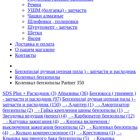
Ремни
УШМ (болгарка) - запчасти
Чашки алмазные
Шлифовки , полировки
Шуруповерт - запчасти
Щетки
Якоря
Доставка и оплата
О нашем магазине
Контакты
Бензопила( ручная цепная пила ) - запчасти и расходник
Коленвал бензопилы
Коленвал бензопилы Partner 350
SDS Plus + Расходник (3)
Абразивы (36)
Бензокоса ( триммер )
- запчасти и расходник (97)
Бензопила( ручная цепная пила ) -
запчасти и расходник (150)
- Адаптер (1)
- Амортизатор
бензопилы (2)
- Гайка крепления шины бензопилы (1)
-
Звездочка ведущая (венец) (4)
- Карбюратор бензолилы (12)
- Катушка зажигания (4)
- Кнопка включения /
выключения зажигания бензопилы (2)
- Коленвал бензопилы
(4)
- Кольцо компрессионное (1)
- Крестовина (1)
-
Крышка маслянного бака бензопилы (5)
- Крышка