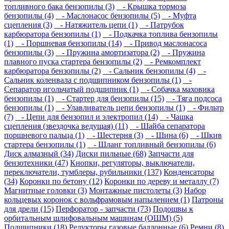
топливного бака бензопилы (3)
- Крышка тормоза
бензопилы (4)
- Маслонасос бензопилы (5)
- Муфта
сцепления (3)
- Натяжитель цепи (1)
- Патрубок
карбюратора бензопилы (1)
- Подкачка топлива бензопилы
(1)
- Поршневая бензопилы (14)
- Привод маслонасоса
бензопилы (3)
- Пружина амортизатора (2)
- Пружина
плавного пуска стартера бензопилы (2)
- Ремкомплект
карбюратора бензопилы (2)
- Сальник бензопилы (4)
-
Сальник коленвала с подшипником бензопилы (1)
-
Сепаратор игольчатый подшипник (1)
- Собачка маховика
бензопилы (1)
- Стартер для бензопилы (15)
- Тяга подсоса
бензопилы (1)
- Улавливатель цепи бензопилы (1)
- Фильтр
(7)
- Цепи для бензопил и электропил (14)
- Чашка
сцепления (звездочка ведущая) (11)
- Шайба сепаратора
поршневого пальца (1)
- Шестерня (3)
- Шина (6)
- Шкив
стартера бензопилы (1)
- Шланг топливный бензопилы (6)
Диск алмазный (34)
Диски пильные (68)
Запчасти для
бензотехники (47)
Кнопки, регуляторы, выключатели,
переключатели, тумблеры, рубильники (137)
Конденсаторы
(34)
Коронки по бетону (12)
Коронки по дереву и металлу (7)
Магнитные головки (3)
Монтажные пистолеты (3)
Набор
кольцевых коронок с вольфрамовым напылением (1)
Патроны
для дрели (15)
Перфоратор - запчасти (73)
Подошвы к
орбитальным шлифовальным машинам (ОШМ) (5)
Подшипники (18)
Редукторы газовые баллонные (6)
Ремни (8)