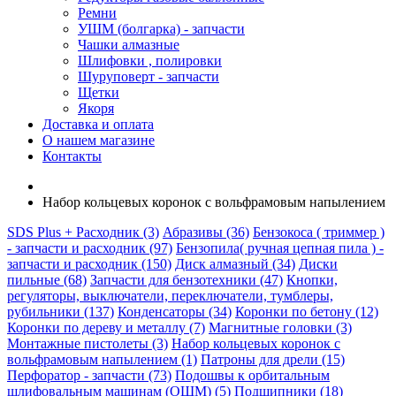
Ремни
УШМ (болгарка) - запчасти
Чашки алмазные
Шлифовки , полировки
Шуруповерт - запчасти
Щетки
Якоря
Доставка и оплата
О нашем магазине
Контакты
Набор кольцевых коронок с вольфрамовым напылением
SDS Plus + Расходник (3)
Абразивы (36)
Бензокоса ( триммер )
- запчасти и расходник (97)
Бензопила( ручная цепная пила ) -
запчасти и расходник (150)
Диск алмазный (34)
Диски
пильные (68)
Запчасти для бензотехники (47)
Кнопки,
регуляторы, выключатели, переключатели, тумблеры,
рубильники (137)
Конденсаторы (34)
Коронки по бетону (12)
Коронки по дереву и металлу (7)
Магнитные головки (3)
Монтажные пистолеты (3)
Набор кольцевых коронок с
вольфрамовым напылением (1)
Патроны для дрели (15)
Перфоратор - запчасти (73)
Подошвы к орбитальным
шлифовальным машинам (ОШМ) (5)
Подшипники (18)