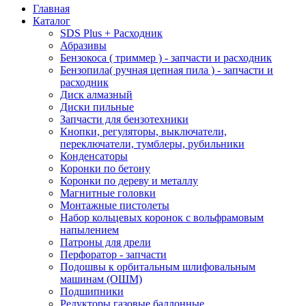
Главная
Каталог
SDS Plus + Расходник
Абразивы
Бензокоса ( триммер ) - запчасти и расходник
Бензопила( ручная цепная пила ) - запчасти и
расходник
Диск алмазный
Диски пильные
Запчасти для бензотехники
Кнопки, регуляторы, выключатели,
переключатели, тумблеры, рубильники
Конденсаторы
Коронки по бетону
Коронки по дереву и металлу
Магнитные головки
Монтажные пистолеты
Набор кольцевых коронок с вольфрамовым
напылением
Патроны для дрели
Перфоратор - запчасти
Подошвы к орбитальным шлифовальным
машинам (ОШМ)
Подшипники
Редукторы газовые баллонные