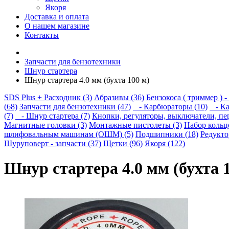
Якоря
Доставка и оплата
О нашем магазине
Контакты
Запчасти для бензотехники
Шнур стартера
Шнур стартера 4.0 мм (бухта 100 м)
SDS Plus + Расходник (3)
Абразивы (36)
Бензокоса ( триммер ) -
(68)
Запчасти для бензотехники (47)
- Карбюраторы (10)
- Ка
(7)
- Шнур стартера (7)
Кнопки, регуляторы, выключатели, пе
Магнитные головки (3)
Монтажные пистолеты (3)
Набор кольц
шлифовальным машинам (ОШМ) (5)
Подшипники (18)
Редукто
Шуруповерт - запчасти (37)
Щетки (96)
Якоря (122)
Шнур стартера 4.0 мм (бухта 