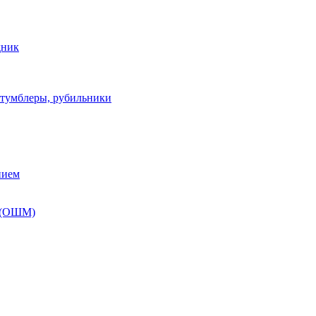
дник
 тумблеры, рубильники
нием
 (ОШМ)