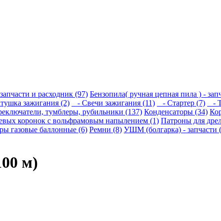
 запчасти и расходник (97)
Бензопила( ручная цепная пила ) - зап
тушка зажигания (2)
- Свечи зажигания (11)
- Стартер (7)
- Т
реключатели, тумблеры, рубильники (137)
Конденсаторы (34)
Кор
евых коронок с вольфрамовым напылением (1)
Патроны для дрел
ры газовые баллонные (6)
Ремни (8)
УШМ (болгарка) - запчасти 
100 м)