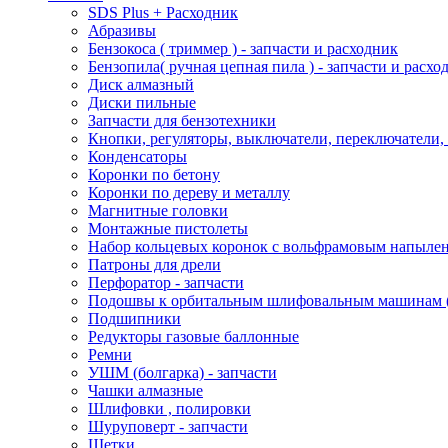
SDS Plus + Расходник
Абразивы
Бензокоса ( триммер ) - запчасти и расходник
Бензопила( ручная цепная пила ) - запчасти и расхо
Диск алмазный
Диски пильные
Запчасти для бензотехники
Кнопки, регуляторы, выключатели, переключатели,
Конденсаторы
Коронки по бетону
Коронки по дереву и металлу
Магнитные головки
Монтажные пистолеты
Набор кольцевых коронок с вольфрамовым напыле
Патроны для дрели
Перфоратор - запчасти
Подошвы к орбитальным шлифовальным машинам
Подшипники
Редукторы газовые баллонные
Ремни
УШМ (болгарка) - запчасти
Чашки алмазные
Шлифовки , полировки
Шуруповерт - запчасти
Щетки